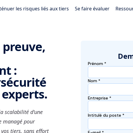
ténuer les risques liés aux tiers
Se faire évaluer
Ressou
a preuve,
Dem
t :
rsécurité
 experts.
a scalabilité d'une
ice managé pour
vos tiers, sans effort