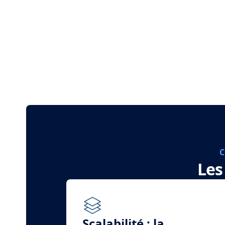
C
Les
Scalabilité : la