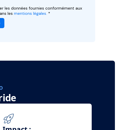
MO
ride
Impact :