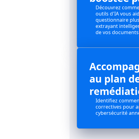
Découvrez comme
outils d'IA vous ai
questionnaire plu
extrayant intelli
de vos documents 
Accompa
au plan d
remédiat
Identifiez comment
correctives pour a
cybersécurité ann