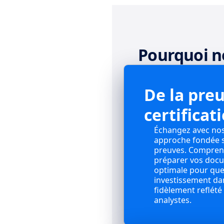
Pourquoi no
De la preu
certificat
Échangez avec nos
approche fondée s
preuves. Compre
préparer vos doc
optimale pour qu
investissement dan
fidèlement reflété 
analystes.